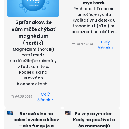
myokardu
Rýchlotest Troponin
umožňuje rýchlu
kvalitatívnu detekciu
5 príznakov, že
troponínu I (cTnI) pri
vám môže chýbať
podozrení na akútny...
magnézium
Celý
(horčík)
28.07.2026
článok >
Magnézium (horčík)
patrí medzi
najdôležitejšie minerály
v ľudskom tele.
Podieľa sa na
stovkách
biochemických...
Celý
04.08.2026
článok >
Rázová vlna na
Pulzný oxymeter:
bolesť svalov a kĺbov
Kedy ho používať a
– ako funguje a
čo znamenajú