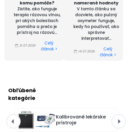
komu pomôže?
namerané hodnoty
Zistite, ako funguje
V tomto článku sa
terapia rázovou vlnou,
dozviete, ako pulzný
pri akých bolestiach
oxymeter funguje,
pomáha a prečo je
kedy ho používať, ako
prístroj na rázovú...
správne
interpretovať...
Celý
21.07.2026
článok >
Celý
14.07.2026
článok >
Obľúbené
kategórie
Kalibrované lekárske
prístroje