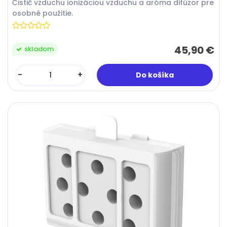
Čistič vzduchu ionizáciou vzduchu a aróma difúzor pre
osobné použitie.
45,90 €
skladom
-
+