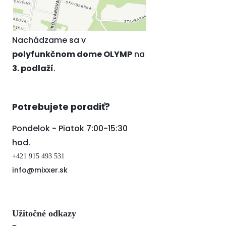
Nachádzame sa v
polyfunkčnom dome OLYMP
na
3. podlaží
.
Potrebujete poradiť?
Pondelok - Piatok 7:00-15:30
hod.
+421 915 493 531
info@mixxer.sk
Užitočné odkazy