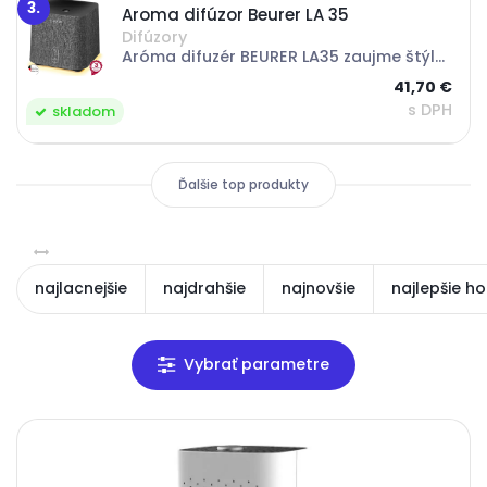
3.
Aroma difúzor Beurer LA 35
Difúzory
Aróma difuzér BEURER LA35 zaujme štýlovým dizajnom s elegantným látkovým poťahom a vytvorí u vás doma upokojujúcu atmosféru. Vo vode rozpustnými aromatickými olejmi prevonia miestnosti do 20 m2 a je tichý a energeticky úsporný. Aróma difuzér Beurer...
41,70 €
s DPH
skladom
Ďalšie top produkty
najlacnejšie
najdrahšie
najnovšie
najlepšie h