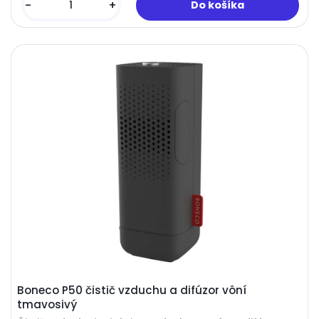
-
+
Boneco P50 čistič vzduchu a difúzor vôní
tmavosivý