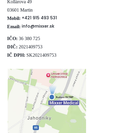
Kollárova 49
03601 Martin
+421 915 493 531
Mobil:
info@mixxer.sk
Email:
IČO:
36 380 725
DIČ:
2021409753
IČ DPH:
SK2021409753