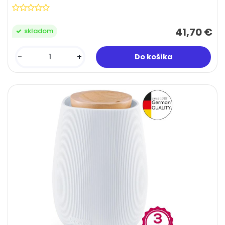
41,70 €
skladom
-
+