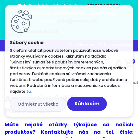
<script src="https://static.elfsight.com/platform/pla
<script src="https://static.elfsight.com/platform/pla
<script src="https://static.elfsight.com/platform/pla
Telefonická objednávka
+421915493531
(Pondelok - Piatok: 7:00 - 15:30 hod)
Email:
info@mixxer.sk
Prihlásenie
Nová registrácia
S cieľom uľahčiť používateľom používať naše webové
stránky využívame cookies. Kliknutím na tlačidlo
0
"Súhlasím" súhlasíte s použitím preferenčných,
štatistických aj marketingových cookies pre nás aj našich
partnerov. Funkčné cookies sú v rámci zachovania
funkčnosti webu používané počas celej doby prehliadania
Úvod
Ostatné produkty
Domáce spotrebiče
Aromati
webom. Podrobné informácie a nastavenia ku cookies
nájdete
tu
.
Aromatické difúzory |
Súhlasím
Odmietnuť všetko
mixxer.sk
Máte nejaké otázky týkajúce sa našich
produktov?
Kontaktujte nás
na tel. čísle: