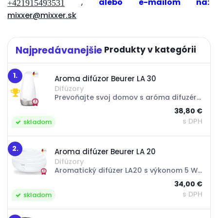
,
alebo e-mailom na:
+421915493531
mixxer@mixxer.sk
Najpredávanejšie
1.
Aroma difúzor Beurer LA 30
Difúzory
Prevoňajte svoj domov s aróma difuzérom od nemeckej značky Beurer s označením LA 30 Aroma Diffuser. Jednoduché čistenie a používanie tohto difúzora poteší vaše zmysly.S mikro-jemnou ultrazvukovou atomizáciou je tento rozptyľovač aromátov taký tichý,...
38,80 €
s DPH
skladom
2.
Aroma difúzer Beurer LA 20
Difúzory
Aromatický difúzer LA20 s výkonom 5 W, s ultrazvukovou technológiou zvlhčovania, je vhodný pre miestnosti s veľkosťou do cca 10 m2. Tichá prevádzka vám umožňuje používať ho aj v noci. Aroma difuzér Beurer LA20 s meniacim sa farebným svetlom LED...
34,00 €
s DPH
skladom