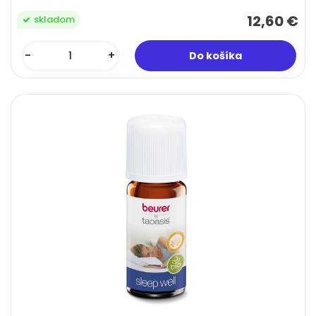
12,60 €
skladom
-
+