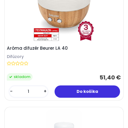
Aróma difuzér Beurer LA 40
Difúzory
51,40 €
skladom
-
+