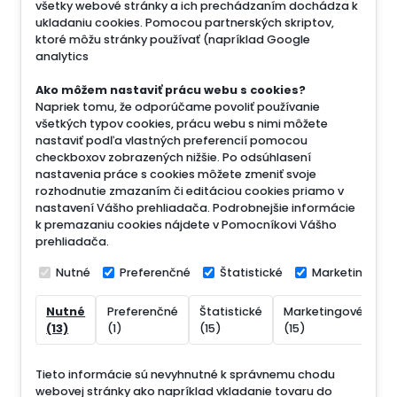
všetky webové stránky a ich prechádzaním dochádza k
ukladaniu cookies. Pomocou partnerských skriptov,
ktoré môžu stránky používať (napríklad Google
analytics
Ako môžem nastaviť prácu webu s cookies?
Napriek tomu, že odporúčame povoliť používanie
všetkých typov cookies, prácu webu s nimi môžete
nastaviť podľa vlastných preferencií pomocou
checkboxov zobrazených nižšie. Po odsúhlasení
nastavenia práce s cookies môžete zmeniť svoje
rozhodnutie zmazaním či editáciou cookies priamo v
nastavení Vášho prehliadača. Podrobnejšie informácie
k premazaniu cookies nájdete v Pomocníkovi Vášho
prehliadača.
Nutné
Preferenčné
Štatistické
Marketingové
Nutné
Preferenčné
Štatistické
Marketingové
N
(13)
(1)
(15)
(15)
(
Tieto informácie sú nevyhnutné k správnemu chodu
webovej stránky ako napríklad vkladanie tovaru do