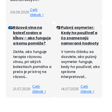
Celý
04.08.2026
článok >
Rázová vlna na
Pulzný oxymeter:
bolesť svalov a
Kedy ho používať a
kĺbov – ako funguje
čo znamenajú
a komu pomôže?
namerané hodnoty
Zistite, ako funguje
V tomto článku sa
terapia rázovou
dozviete, ako pulzný
vlnou, pri akých
oxymeter funguje,
bolestiach pomáha a
kedy ho používať, ako
prečo je prístroj na
správne
rázovú...
interpretovať...
Celý
Celý
21.07.2026
14.07.2026
článok >
článok >