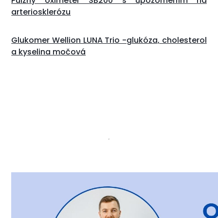
Pulzný oximeter SB200 s upozornením na
arteriosklerózu
Glukomer Wellion LUNA Trio -glukóza, cholesterol
a kyselina močová