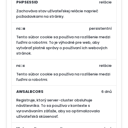
PHPSESSID
relácie
Zachováva stav užívateľskej relácie naprieč
požiadavkami na stránky.
rc::a
persistentní
Tento súbor cookie sa používa na rozlíšenie medzi
ľuďmi a robotmi. To je výhodné pre web, aby
vytvárať platné správy o používaní ich webových
stránok.
rc::c
relácie
Tento súbor cookie sa používa na rozlíšenie medzi
ľuďmi a robotmi.
AWSALBCORS
6 dnů
Registruje, ktorý server-cluster obsluhuje
návštevníka. To sa používa v kontexte s
vyrovnávaním záťaže, aby sa optimalizovala
užívateľská skúsenosť.