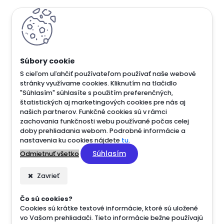
<script src="https://static.elfsight.com/platform/pl
<script src="https://static.elfsight.com/platform/pl
<script src="https://static.elfsight.com/platform/pl
S cieľom uľahčiť používateľom používať naše webové
stránky využívame cookies. Kliknutím na tlačidlo
"Súhlasím" súhlasíte s použitím preferenčných,
štatistických aj marketingových cookies pre nás aj
našich partnerov. Funkčné cookies sú v rámci
zachovania funkčnosti webu používané počas celej
doby prehliadania webom. Podrobné informácie a
nastavenia ku cookies nájdete
tu
.
Súhlasím
Odmietnuť všetko
Zavrieť
Čo sú cookies?
Cookies sú krátke textové informácie, ktoré sú uložené
vo Vašom prehliadači. Tieto informácie bežne používajú