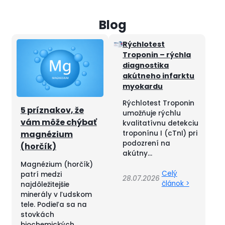
Rýchlotest
Troponin – rýchla
diagnostika
akútneho infarktu
myokardu
Rýchlotest Troponin
5 príznakov, že
umožňuje rýchlu
vám môže chýbať
kvalitatívnu detekciu
troponínu I (cTnI) pri
magnézium
podozrení na
(horčík)
akútny...
Magnézium (horčík)
Celý
patrí medzi
28.07.2026
článok >
najdôležitejšie
minerály v ľudskom
tele. Podieľa sa na
stovkách
biochemických...