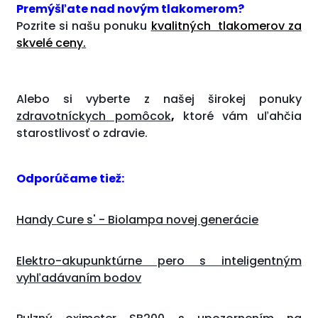
Premýšľate nad novým tlakomerom?
Pozrite si našu ponuku
kvalitných tlakomerov za
skvelé ceny.
Alebo si vyberte z našej širokej ponuky
zdravotníckych pomôcok
,
ktoré vám uľahčia
starostlivosť o zdravie.
Odporúčame tiež:
Handy Cure s' - Biolampa novej generácie
Elektro-akupunktúrne pero s inteligentným
vyhľadávaním bodov