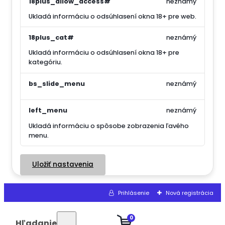
18plus_allow_access#
neznámý
Ukladá informáciu o odsúhlasení okna 18+ pre web.
18plus_cat#
neznámý
Ukladá informáciu o odsúhlasení okna 18+ pre
kategóriu.
bs_slide_menu
neznámý
left_menu
neznámý
Ukladá informáciu o spôsobe zobrazenia ľavého
menu.
Uložiť nastavenia
Prihlásenie
Nová registrácia
0
Hľadanie