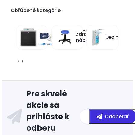
Obľúbené kategórie
Kalibrované
Lekárske
Zdravotnícky
lekárske
Dezinfekcia
meradlá
nábytok
prístroje
‹
›