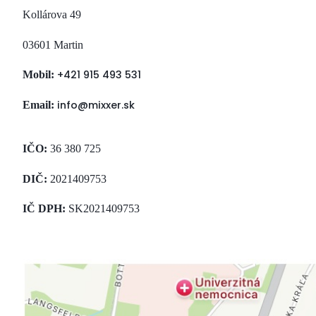
Kollárova 49
03601 Martin
+421 915 493 531
Mobil:
info@mixxer.sk
Email:
IČO:
36 380 725
DIČ:
2021409753
IČ DPH:
SK2021409753