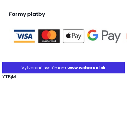
Formy platby
Vytvorené systémom
www.webareal.sk
YTBjM