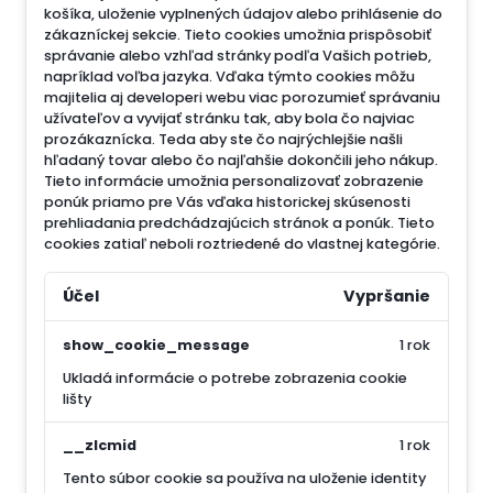
košíka, uloženie vyplnených údajov alebo prihlásenie do
zákazníckej sekcie.
Tieto cookies umožnia prispôsobiť
správanie alebo vzhľad stránky podľa Vašich potrieb,
napríklad voľba jazyka.
Vďaka týmto cookies môžu
majitelia aj developeri webu viac porozumieť správaniu
užívateľov a vyvijať stránku tak, aby bola čo najviac
prozákaznícka. Teda aby ste čo najrýchlejšie našli
hľadaný tovar alebo čo najľahšie dokončili jeho nákup.
Tieto informácie umožnia personalizovať zobrazenie
ponúk priamo pre Vás vďaka historickej skúsenosti
prehliadania predchádzajúcich stránok a ponúk.
Tieto
cookies zatiaľ neboli roztriedené do vlastnej kategórie.
Účel
Vypršanie
show_cookie_message
1 rok
Ukladá informácie o potrebe zobrazenia cookie
lišty
__zlcmid
1 rok
Tento súbor cookie sa používa na uloženie identity