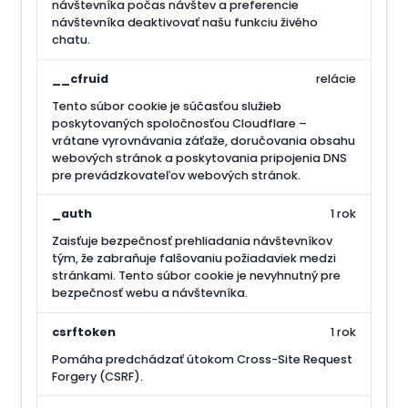
návštevníka počas návštev a preferencie
návštevníka deaktivovať našu funkciu živého
chatu.
__cfruid
relácie
Tento súbor cookie je súčasťou služieb
poskytovaných spoločnosťou Cloudflare –
vrátane vyrovnávania záťaže, doručovania obsahu
webových stránok a poskytovania pripojenia DNS
pre prevádzkovateľov webových stránok.
_auth
1 rok
Zaisťuje bezpečnosť prehliadania návštevníkov
tým, že zabraňuje falšovaniu požiadaviek medzi
stránkami. Tento súbor cookie je nevyhnutný pre
bezpečnosť webu a návštevníka.
csrftoken
1 rok
Pomáha predchádzať útokom Cross-Site Request
Forgery (CSRF).