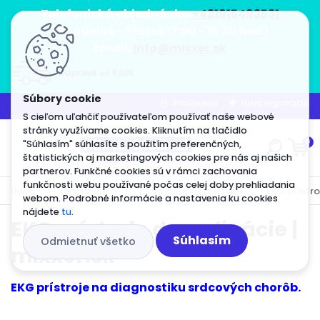
<script src="https://static.elfsight.com/platform/pla
<script src="https://static.elfsight.com/platform/pla
<script src="https://static.elfsight.com/platform/pla
Telefonická objednávka
+421915493531
(Pondelok - Piatok: 7:00 - 15:30 hod)
Email:
info@mixxer.sk
Prihlásenie
Nová registrácia
S cieľom uľahčiť používateľom používať naše webové
stránky využívame cookies. Kliknutím na tlačidlo
0
"Súhlasím" súhlasíte s použitím preferenčných,
štatistických aj marketingových cookies pre nás aj našich
partnerov. Funkčné cookies sú v rámci zachovania
funkčnosti webu používané počas celej doby prehliadania
Úvod
Diagnostika
Diagnostické prístroje
EKG prístro
webom. Podrobné informácie a nastavenia ku cookies
nájdete
tu
.
EKG prístroje do ordinácie |
Súhlasím
Odmietnuť všetko
mixxer.sk
EKG prístroje na diagnostiku srdcových chorôb.