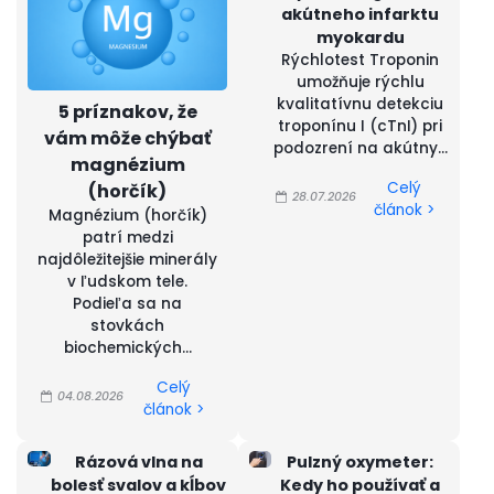
akútneho infarktu
myokardu
Rýchlotest Troponin
umožňuje rýchlu
kvalitatívnu detekciu
5 príznakov, že
troponínu I (cTnI) pri
vám môže chýbať
podozrení na akútny...
magnézium
Celý
(horčík)
28.07.2026
článok >
Magnézium (horčík)
patrí medzi
najdôležitejšie minerály
v ľudskom tele.
Podieľa sa na
stovkách
biochemických...
Celý
04.08.2026
článok >
Rázová vlna na
Pulzný oxymeter:
bolesť svalov a kĺbov
Kedy ho používať a