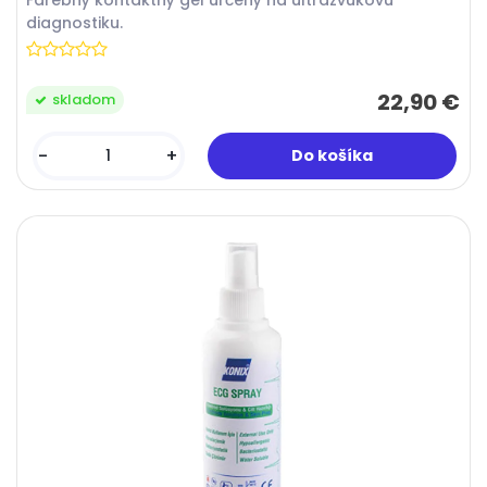
Farebný kontaktný gél určený na ultrazvukovú
diagnostiku.
22,90 €
skladom
-
+