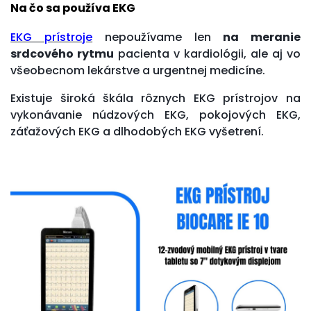
Na čo sa používa EKG
EKG prístroje
nepoužívame len
na meranie
srdcového rytmu
pacienta v kardiológii, ale aj vo
všeobecnom lekárstve a urgentnej medicíne.
Existuje široká škála rôznych EKG prístrojov na
vykonávanie núdzových EKG, pokojových EKG,
záťažových EKG a dlhodobých EKG vyšetrení.