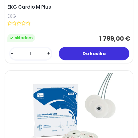
EKG Cardio M Plus
EKG
1 799,00 €
skladom
-
+