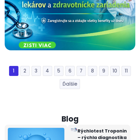
1
2
3
4
5
6
7
8
9
10
11
Rýchlotest Troponin
– rýchla diagnostika