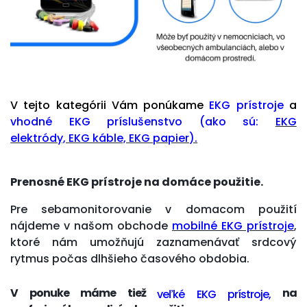
V tejto kategórii Vám ponúkame
EKG prístroje
a
vhodné EKG príslušenstvo (ako sú:
EKG
elektródy,
EKG káble,
EKG papier).
Prenosné EKG prístroje na domáce použitie.
Pre sebamonitorovanie v domacom použití
nájdeme v našom obchode
mobilné EKG prístroje
,
ktoré nám umožňujú zaznamenávať srdcový
rytmus počas dlhšieho časového obdobia.
V ponuke máme tiež
na
veľké EKG prístroje,