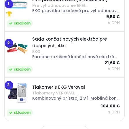
1.
Pre vyhodnocovanie EKG.
EKG pravítko je určené pre vyhodnocovanie EKG. Rychlé a jednoduché používanie. Dĺžka: 210 mm Šírka: 86 mm
9,50 €
s DPH
skladom
Sada končatinových elektród pre
2.
dospelých, 4ks
EKG
Farebne rozlíšené končatinové elektródy majú snímací senzor z inertného materiálu Ag / AgCl. Elektródy sa pripájajú ku káblom zakončeným banánikom. Sada obsahuje 4 ks farebne rozlíšených končatinových elektród. Predáva sa len celé sada
21,60 €
s DPH
skladom
3.
Tlakomer s EKG Veroval
Tlakomery VEROVAL
Kombinovaný prístroj 2 v 1: Mobilná kontrola srdcového rytmu (EKG) a meranie krvného tlaku Univerzálna manžeta 22-42 cm Kombinovaný prístroj 2 v 1: Mobilná kontrola srdcového rytmu (EKG) a meranie krvného tlaku. Univerzálna manžeta 22-42...
104,00 €
s DPH
skladom