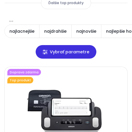
Ďalšie top produkty
najlacnejšie
najdrahšie
najnovšie
najlepšie h
Doprava zdarma
Top produkt