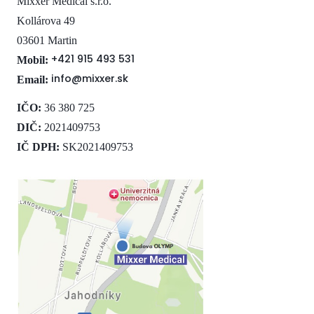
Mixxer Medical s.r.o.
Kollárova 49
03601 Martin
+421 915 493 531
Mobil:
info@mixxer.sk
Email:
IČO:
36 380 725
DIČ:
2021409753
IČ DPH:
SK2021409753