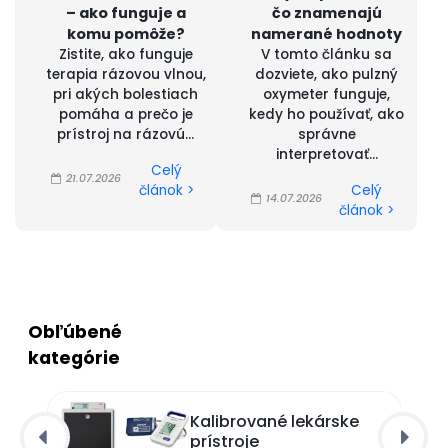
– ako funguje a
čo znamenajú
komu pomôže?
namerané hodnoty
Zistite, ako funguje
V tomto článku sa
terapia rázovou vlnou,
dozviete, ako pulzný
pri akých bolestiach
oxymeter funguje,
pomáha a prečo je
kedy ho používať, ako
prístroj na rázovú...
správne
interpretovať...
Celý
21.07.2026
článok >
Celý
14.07.2026
článok >
Obľúbené
kategórie
Kalibrované lekárske
prístroje