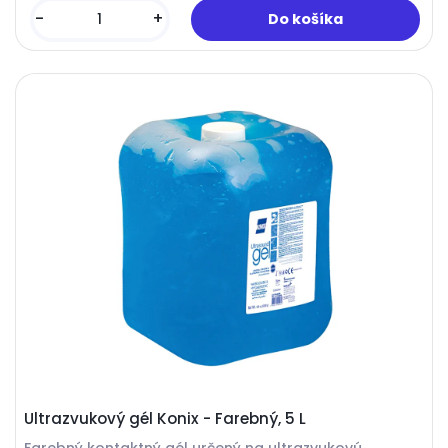
-
+
Ultrazvukový gél Konix - Farebný, 5 L