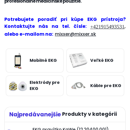
profesionálne medicínske použitie.
Potrebujete poradiť pri kúpe EKG prístroja
?
Kontaktujte nás
na tel. čísle:
,
+421915493531
alebo e-mailom na:
mixxer@mixxer.sk
Mobilné EKG
Veľké EKG
Elektródy pre
Káble pre EKG
EKG
Najpredávanejšie
EKG pravítko KaWe (12.20400.001)