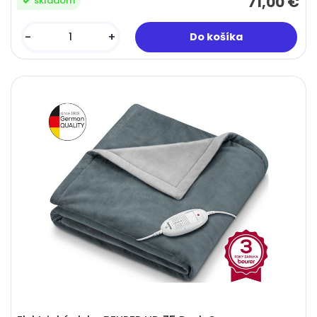
71,00 €
skladom
-
+