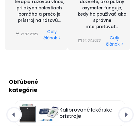
terapia rázovou vlnou,
dozviete, ako pulzný
pri akých bolestiach
oxymeter funguje,
pomáha a prečo je
kedy ho používať, ako
prístroj na rázovú...
správne
interpretovať...
Celý
21.07.2026
článok >
Celý
14.07.2026
článok >
Obľúbené
kategórie
Kalibrované lekárske
prístroje