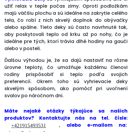
užiť relax v teple počas zimy. Oproti podložkám
majú väčšiu plochu a sú ideálne na zakrytie celého
tela, čo robí z nich skvelý doplnok do obývačky
alebo spálne. Tieto deky sú často navrhnuté tak,
aby poskytovali teplo od krku až po nohy, čo je
ideálne pre tých, ktorí trávia dlhé hodiny na gauči
alebo v posteli.
Ďalšou výhodou je, že sa dajú nastaviť na rôzne
úrovne teploty, čo umožňuje každému členovi
rodiny prispôsobiť si teplo podľa svojich
preferencií. Okrem toho sú vyhrievacie deky
skvelým spôsobom, ako pomôcť pri uvoľnení
svalov po náročnom dni.
Máte nejaké otázky týkajúce sa našich
produktov?
Kontaktujte nás
na tel. čísle:
,
alebo e-mailom na:
+421915493531