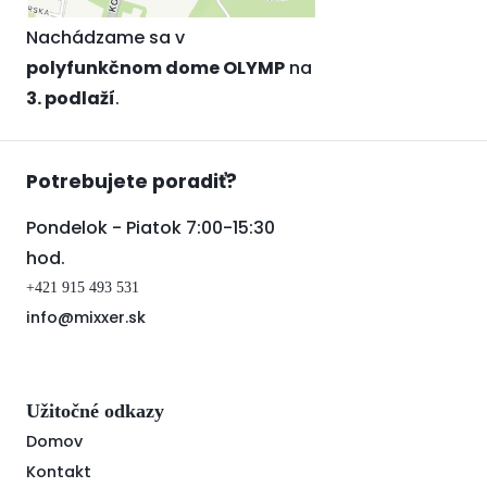
Nachádzame sa v
polyfunkčnom dome OLYMP
na
3. podlaží
.
Potrebujete poradiť?
Pondelok - Piatok 7:00-15:30
hod.
+421 915 493 531
info@mixxer.sk
Užitočné odkazy
Domov
Kontakt