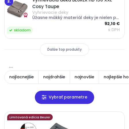
3.
Cosy Taupe
Vyhrievacie deky
Úžasne mäkký materiál deky je nielen príjemný, ale aj nepúšťa vlákna. Vyhrievacia deka BEURER HD150 XXL Cosy Taupe je tiež svojou XXL veľkosťou ideálna pre dve osoby na zababušenie sa v chladných dňoch.O bezpečnosť sa stará Beurer Safety Systém -...
92,10 €
s DPH
skladom
Ďalšie top produkty
najlacnejšie
najdrahšie
najnovšie
najlepšie h
Limitovaná edícia Beurer