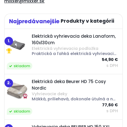
mixxer@mixxer.sk
Najpredávanejšie
Elektrická vyhrievacia deka Lanaform,
1.
160x130cm
Elektrická vyhrievacia podložka
Praktická a ľahká elektrická vyhrievacia prikrývka vám poskytne optimálne pohodlie a teplo, nech už sa nachádzate kdekoľvek. Popis: Spoľahlivá a bezpečná elektrická vyhrievacia prikrývka Lanaform ponúka nastaviteľné ovládanie teploty a doby zapnutia....
54,90 €
s DPH
skladom
Elektrická deka Beurer HD 75 Cosy
2.
Nordic
Vyhrievacie deky
Mäkká, priliehavá, dokonale útulná a nepúšťajúci vlákna - elektrická deka BEURER HD75 Cosy Nordic zaujme svojim úžasne mäkkým povrchom. HD75 robí z chladných dní a nocí minulosť. Stvorená pre tie najútulnejšie dni!Charakteristika a technické...
77,60 €
s DPH
skladom
Vyhrievacia deka BEURER HD 150 XXL