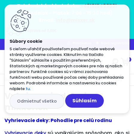
<script src="https://static.elfsight.com/platform/pla
<script src="https://static.elfsight.com/platform/pla
<script src="https://static.elfsight.com/platform/pla
Telefonická objednávka
+421915493531
(Pondelok - Piatok: 7:00 - 15:30 hod)
Email:
info@mixxer.sk
Prihlásenie
Nová registrácia
S cieľom uľahčiť používateľom používať naše webové
stránky využívame cookies. Kliknutím na tlačidlo
0
"Súhlasím" súhlasíte s použitím preferenčných,
štatistických aj marketingových cookies pre nás aj našich
partnerov. Funkčné cookies sú v rámci zachovania
funkčnosti webu používané počas celej doby prehliadania
Úvod
Terapia
Vyhrievacie podložky, deky
Deky
webom. Podrobné informácie a nastavenia ku cookies
nájdete
tu
.
Vyhrievacie deky |
Súhlasím
Odmietnuť všetko
mixxer.sk
Vyhrievacie deky: Pohodlie pre celú rodinu
Vyhrievacie deky
sú vynikajúcim spôsobom, ako si