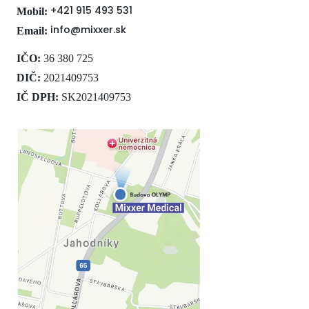
+421 915 493 531
Mobil:
info@mixxer.sk
Email:
IČO:
36 380 725
DIČ:
2021409753
IČ DPH:
SK2021409753