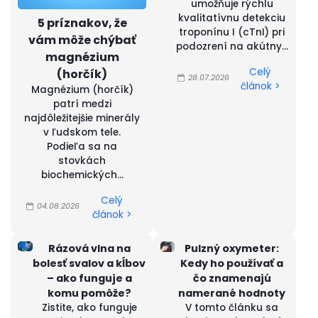
umožňuje rýchlu
kvalitatívnu detekciu
5 príznakov, že
troponínu I (cTnI) pri
vám môže chýbať
podozrení na akútny...
magnézium
Celý
(horčík)
28.07.2026
článok >
Magnézium (horčík)
patrí medzi
najdôležitejšie minerály
v ľudskom tele.
Podieľa sa na
stovkách
biochemických...
Celý
04.08.2026
článok >
Rázová vlna na
Pulzný oxymeter:
bolesť svalov a kĺbov
Kedy ho používať a
– ako funguje a
čo znamenajú
komu pomôže?
namerané hodnoty
Zistite, ako funguje
V tomto článku sa