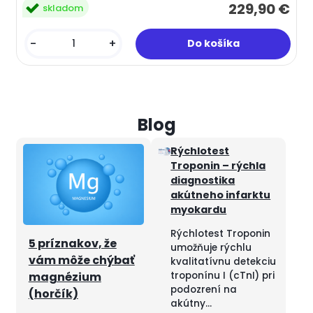
229,90 €
skladom
-
+
Rýchlotest
Troponin – rýchla
diagnostika
akútneho infarktu
myokardu
Rýchlotest Troponin
5 príznakov, že
umožňuje rýchlu
vám môže chýbať
kvalitatívnu detekciu
troponínu I (cTnI) pri
magnézium
podozrení na
(horčík)
akútny...