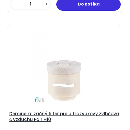
-
+
Demineralizačný filter pre ultrazvukový zvlhčova
č vzduchu Fair H10