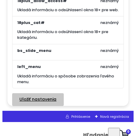
18plus_allow_access#
neznámý
Ukladá informáciu o odsúhlasení okna 18+ pre web.
18plus_cat#
neznámý
Ukladá informáciu o odsúhlasení okna 18+ pre
kategóriu.
bs_slide_menu
neznámý
left_menu
neznámý
Ukladá informáciu o spôsobe zobrazenia ľavého
menu.
Uložiť nastavenia
Prihlásenie
Nová registrácia
0
Hľadanie