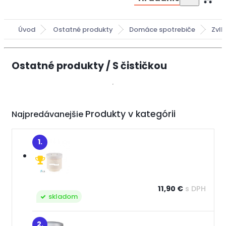
Úvod
Ostatné produkty
Domáce spotrebiče
Zvl
Ostatné produkty / S čističkou
Najpredávanejšie
1.
11,90 €
s DPH
skladom
2.