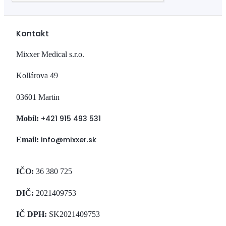
Kontakt
Mixxer Medical s.r.o.
Kollárova 49
03601 Martin
+421 915 493 531
Mobil:
info@mixxer.sk
Email:
IČO:
36 380 725
DIČ:
2021409753
IČ DPH:
SK2021409753