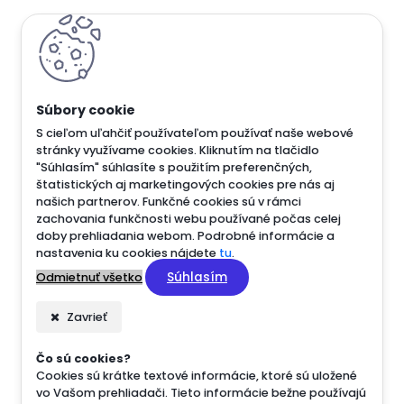
<script src="https://static.elfsight.com/platform/pl
<script src="https://static.elfsight.com/platform/pl
<script src="https://static.elfsight.com/platform/pl
S cieľom uľahčiť používateľom používať naše webové
stránky využívame cookies. Kliknutím na tlačidlo
"Súhlasím" súhlasíte s použitím preferenčných,
štatistických aj marketingových cookies pre nás aj
našich partnerov. Funkčné cookies sú v rámci
zachovania funkčnosti webu používané počas celej
doby prehliadania webom. Podrobné informácie a
nastavenia ku cookies nájdete
tu
.
Súhlasím
Odmietnuť všetko
Zavrieť
Čo sú cookies?
Cookies sú krátke textové informácie, ktoré sú uložené
vo Vašom prehliadači. Tieto informácie bežne používajú