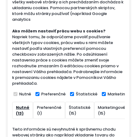
všetky webové stránky a ich prechádzaním dochádza k
ukladaniu cookies. Pomocou partnerských skriptov,
ktoré môžu stránky používať (napríklad Google
analytics
Ako môžem nastaviť prácu webu s cookies?
Napriek tomu, že odporúčame povoliť používanie
všetkých typov cookies, prácu webu s nimi môžete
nastaviť podľa vlastných preferencií pomocou
checkboxov zobrazených nižšie. Po odsúhlasení
nastavenia práce s cookies môžete zmeniť svoje
rozhodnutie zmazaním či editáciou cookies priamo v
nastavení Vášho prehliadača. Podrobnejšie informácie
k premazaniu cookies nájdete v Pomocníkovi Vášho
prehliadača.
Nutné
Preferenčné
Štatistické
Marketingové
Nutné
Preferenčné
Štatistické
Marketingové
N
(13)
(1)
(15)
(15)
(
Tieto informácie sú nevyhnutné k správnemu chodu
webovej stránky ako napríklad vkladanie tovaru do