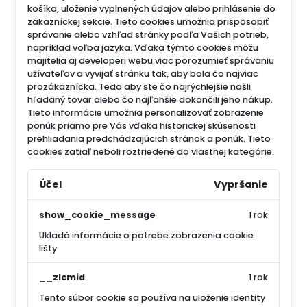
košíka, uloženie vyplnených údajov alebo prihlásenie do
zákazníckej sekcie.
Tieto cookies umožnia prispôsobiť
správanie alebo vzhľad stránky podľa Vašich potrieb,
napríklad voľba jazyka.
Vďaka týmto cookies môžu
majitelia aj developeri webu viac porozumieť správaniu
užívateľov a vyvijať stránku tak, aby bola čo najviac
prozákaznícka. Teda aby ste čo najrýchlejšie našli
hľadaný tovar alebo čo najľahšie dokončili jeho nákup.
Tieto informácie umožnia personalizovať zobrazenie
ponúk priamo pre Vás vďaka historickej skúsenosti
prehliadania predchádzajúcich stránok a ponúk.
Tieto
cookies zatiaľ neboli roztriedené do vlastnej kategórie.
Účel
Vypršanie
show_cookie_message
1 rok
Ukladá informácie o potrebe zobrazenia cookie
lišty
__zlcmid
1 rok
Tento súbor cookie sa používa na uloženie identity