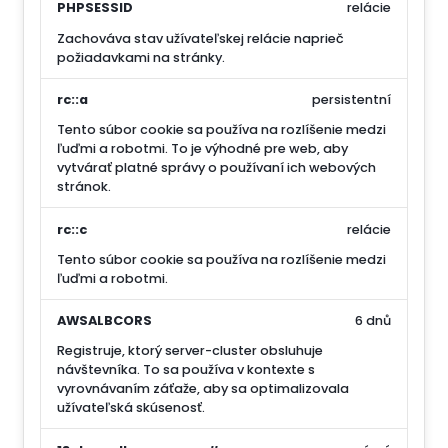
PHPSESSID
relácie
Zachováva stav užívateľskej relácie naprieč
požiadavkami na stránky.
rc::a
persistentní
Tento súbor cookie sa používa na rozlíšenie medzi
ľuďmi a robotmi. To je výhodné pre web, aby
vytvárať platné správy o používaní ich webových
stránok.
rc::c
relácie
Tento súbor cookie sa používa na rozlíšenie medzi
ľuďmi a robotmi.
AWSALBCORS
6 dnů
Registruje, ktorý server-cluster obsluhuje
návštevníka. To sa používa v kontexte s
vyrovnávaním záťaže, aby sa optimalizovala
užívateľská skúsenosť.