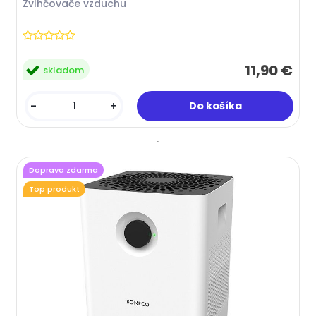
Zvlhčovače vzduchu
11,90 €
skladom
-
+
Doprava zdarma
Top produkt