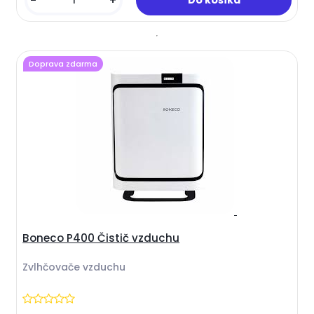
-
+
Doprava zdarma
Boneco P400 Čistič vzduchu
Zvlhčovače vzduchu