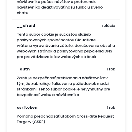
návštevníka počas návštev a preferencie
návštevníka deaktivovať našu funkciu živého
chatu.
__cfruid
relácie
Tento súbor cookie je súčasťou služieb
poskytovaných spoločnosťou Cloudflare –
vrátane vyrovnávania záťaže, doručovania obsahu
webových stránok a poskytovania pripojenia DNS
pre prevádzkovateľov webových stránok.
_auth
1 rok
Zaisťuje bezpečnosť prehliadania návštevníkov
tým, že zabraňuje falšovaniu požiadaviek medzi
stránkami. Tento súbor cookie je nevyhnutný pre
bezpečnosť webu a návštevníka.
csrftoken
1 rok
Pomáha predchádzať útokom Cross-Site Request
Forgery (CSRF).