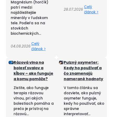
Magnézium (horčík)
Celý
patrí medzi
28.07.2026
článok >
najdôležitejšie
minerály v ľudskom
tele. Podieľa sa na
stovkách
biochemických...
Celý
04.08.2026
článok >
Rázová vlna na
Pulzný oxymeter:
bolesť svalov a
Kedy ho používať a
kĺbov – ako funguje
čo znamenajú
a komu pomôže?
namerané hodnoty
Zistite, ako funguje
V tomto článku sa
terapia rázovou
dozviete, ako pulzný
vlnou, pri akých
oxymeter funguje,
bolestiach pomáha a
kedy ho používať, ako
prečo je prístroj na
správne
rázovú...
interpretovať...